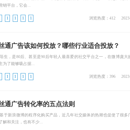
销平台，它会...
1
1
1
1
1
浏览热度：412
2023
丝通广告该如何投放？哪些行业适合投放？
陌生，是80后、甚至是90后年轻人最喜爱的社交平台之一，在微博庞大
为了能够吸占据...
1
1
1
1
1
浏览热度：396
2023
丝通广告转化率的五点法则
基于新浪微博的程序化购买产品，近几年社交媒体的热潮也促使了很多
解和关注，也有不少...