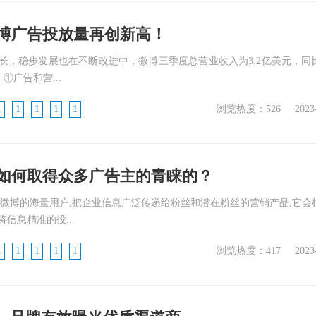
博广告投放量再创新高！
长，稳步发展也在不断改进中，微博三季度总营业收入为3.2亿美元，同
。①广告和营...
1
1
1
1
1
浏览热度：526
2023
如何取得众多广告主的青睐的？
于微博的海量用户,把企业信息广泛传递给粉丝和潜在粉丝的营销产品,它会
信息精准的投...
1
1
1
1
1
浏览热度：417
2023