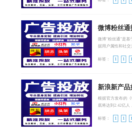
微博粉丝通
微博“粉丝通”是
据用户属性和社交关
标签：
1
1
新浪新产品如
根据官方发布的《
底将达到2.42亿人，
标签：
1
1