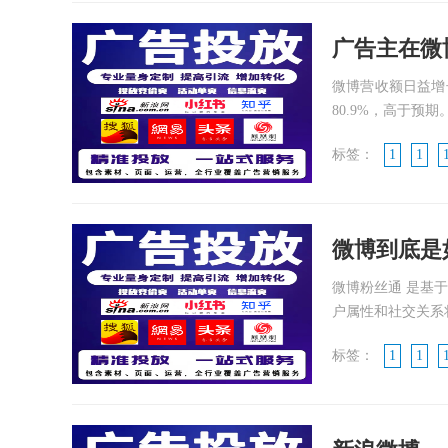
广告主在微
微博营收额日益增
80.9%，高于预期
标签：
1
1
微博到底是
微博粉丝通 是基
户属性和社交关系将
标签：
1
1