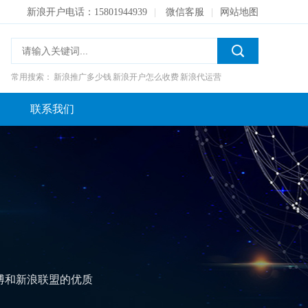
新浪开户电话：15801944939
|
微信客服
|
网站地图
常用搜索：
新浪推广多少钱
新浪开户怎么收费
新浪代运营
联系我们
新浪微博广告
博的海量用户，把企业信息广泛传递给粉丝和潜在粉丝的营销产品
户属性和社交关系将信息精准的投放给目标人群