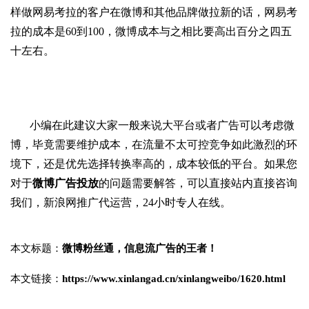
样做网易考拉的客户在微博和其他品牌做拉新的话，网易考
拉的成本是
60
到
100
，微博成本与之相比要高出百分之四五
十左右。
小编在此建议大家
一般来说大平台
或者广告
可以考虑微
博，
毕竟
需要维护成本，
在
流量不太可控竞争如此激烈的环
境下
，还是优先选择转换率高的，成本较低的平台。如果您
对于
微博广告投放
的问题需要解答，可以直接站内直接咨询
我们，新浪网推广代运营，24小时专人在线。
本文标题：
微博粉丝通，信息流广告的王者！
本文链接：
https://www.xinlangad.cn/xinlangweibo/1620.html