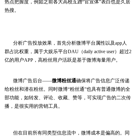
热点把握度，例如之前各大高校互蹭
“官宣体”表白也是久居
热搜。
分析广告投放效果，首先分析微博平台属性以及
app
人
群占比权重，
属于大娱乐平台
DAU
（
daily active user
）
超过
2
亿的用户
APP
，
高
粉丝用户活跃
是基于微博
海量用户
。
微博广告后台
——
微博粉丝通
确保将
广告信息广泛传递
给粉丝和潜在粉丝。同时微博
“
粉丝通
”
也具有普通微博的全
部功能，如转发、评论、收藏、赞等，可实现广告的二次传
播，是很实用的营销工具。
但在目前所有同类型信息流中，微博成本是偏高的。同